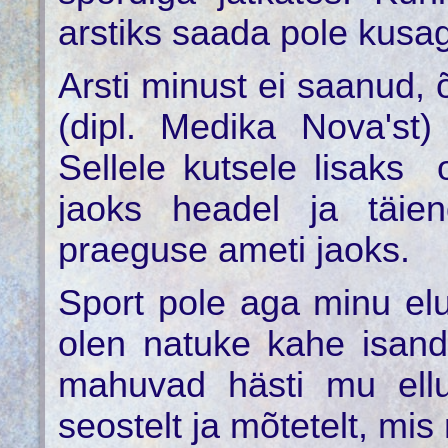
arstiks saada pole kusa
Arsti minust ei saanud, 
(dipl. Medika Nova'st)
Sellele kutsele lisaks
jaoks headel ja täiend
praeguse ameti jaoks.
Sport pole aga minu elu
olen natuke kahe isan
mahuvad hästi mu ellu
seostelt ja mõtetelt, m