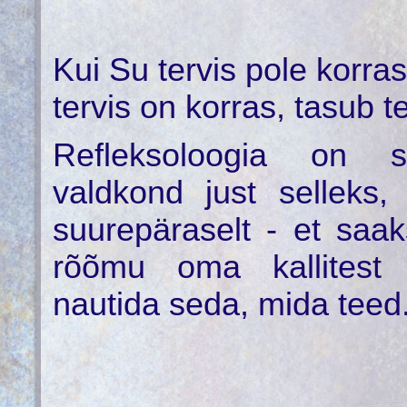
Kui Su tervis pole korras
tervis on korras, tasub t
Refleksoloogia on su
valdkond just selleks,
suurepäraselt - et saa
rõõmu oma kallitest 
nautida seda, mida teed