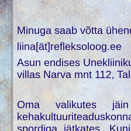
Minuga saab võtta ühen
liina[ät]refleksoloog.ee
Asun endises Unekliinik
villas Narva mnt 112, Tal
Oma valikutes jäin
kehakultuuriteaduskonn
spordiga jätkates. Kun