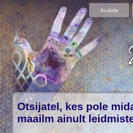
Avaleht
Otsijatel, kes pole mi
maailm ainult leidmist